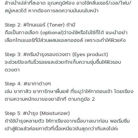
ล้างน้ำเปล่าที่สะอาด อุณหภูมิห้อง อาจใช้คลีนเซอร์/เจล/โฟม/
สบู่เหลวได้ หากต้องการลดความมันบนใบหน้า
Step 2: #โทนเนอร์ (Toner) ถ้ามี
ถือเป็นทางเลือก (optional)ว่าจะใช้หรือไม่ใช้ก็ได้ แนะนำอย่า
เลือกโทนเนอร์ที่มีส่วนผสมแอลกอฮอล์ เพราะจะทำให้ผิวแห้ง
Step 3: #ครีมบำรุงรอบดวงตา (Eyes product)
จะช่วยป้องกันริ้วรอยและช่วยกักเก็บความชุ่มชื้นให้ผิวรอบ
ดวงตา
Step 4: #ยาทาต่างๆ
เช่น ยาทาสิว ยาทารักษาผื่นแพ้ ที่ระบุว่าให้ทาตอนเช้า โดยเรียง
ตามความหนักเบาของยาอีกที ตามกฎข้อ 2
Step 5: #บำรุง (Moisturizer)
ถ้าใช้บำรุงหลายตัว ให้ทาเรียงจากเนื้อบางเบาก่อน พอเริ่มซึม
เข้าสู่ผิวแล้วค่อยทาตัวที่เนื้อเหนียวข้นสุดกว่าทับลงไปค่ะ