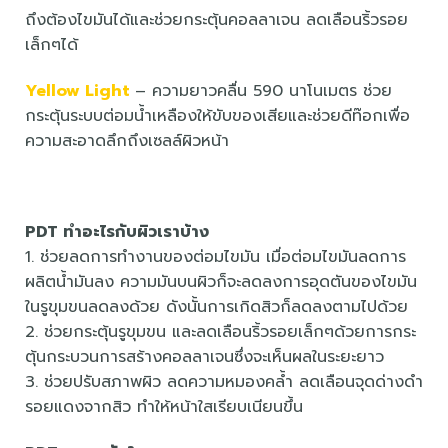
ถึงต้องไขมันได้และช่วยกระตุ้นคอลลาเจน ลดเลือนริ้วรอย
เล็กๆได้
Yellow Light
– ความยาวคลื่น 590 นาโนเมตร ช่วย
กระตุ้นระบบต่อมน้ำเหลืองให้ขับของเสียและช่วยดีท๊อกเพื่อ
ความสะอาดลึกถึงเซลล์ผิวหน้า
PDT ทำอะไรกับผิวเราบ้าง
1. ช่วยลดการทำงานของต่อมไขมัน เมื่อต่อมไขมันลดการ
ผลิตน้ำมันลง ความมันบนผิวก็จะลดลงการอุดตันของไขมัน
ในรูขุมขนลดลงด้วย ดังนั้นการเกิดสิวก็ลดลงตามไปด้วย
2. ช่วยกระตุ้นรูขุมขน และลดเลือนริ้วรอยเล็กๆด้วยการกระ
ตุ้นกระบวนการสร้างคอลลาเจนซึ่งจะเห็นผลในระยะยาว
3. ช่วยปรับสภาพผิว ลดความหมองคล้ำ ลดเลือนจุดด่างดำ
รอยแดงจากสิว ทำให้หน้าใสเรียบเนียนขึ้น