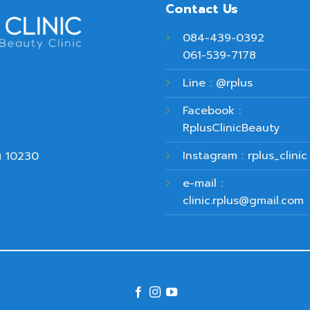
Contact Us
084-439-0392
061-539-7178
Line : @rplus
Facebook :
RplusClinicBeauty
Instagram : rplus_clinic
ฯ 10230
e-mail :
clinic.rplus@gmail.com