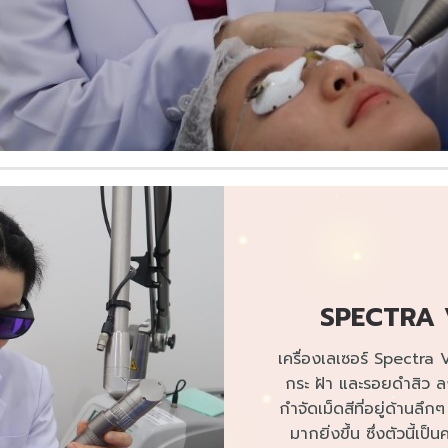
SPECTRA 
เครื่อง​เลเซอร์​ Spectra V
กระ​ ฝ้า​ และรอยดำสิว ลง
กำจัดเม็ดสีที่อยู่​ด้านลึ
มากยิ่งขึ้น ซึ่งตัวนี้เ