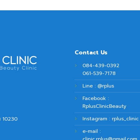
Contact Us
084-439-0392
061-539-7178
Line : @rplus
Facebook :
RplusClinicBeauty
Instagram : rplus_clinic
ฯ 10230
e-mail :
clinic.rplus@gmail.com