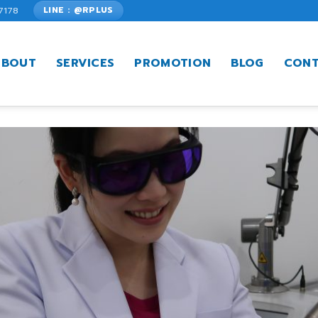
7178
LINE : @RPLUS
ABOUT
SERVICES
PROMOTION
BLOG
CONT