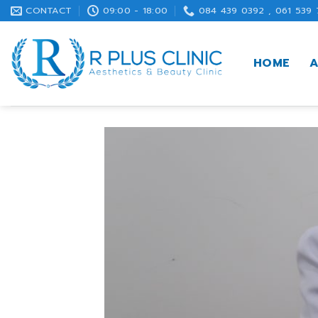
Skip
CONTACT
09:00 - 18:00
084 439 0392 , 061 539 
to
content
HOME