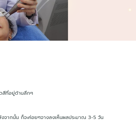
ีที่อยู่​ด้านลึก​ๆ
หลังจากนั้น ก็จะค่อยๆจางลงเห็นผลประมาณ 3-5 วัน