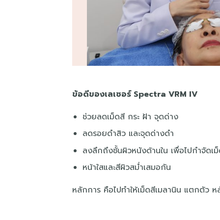
ข้อดีของ​เลเซอร์ Spectra​ VRM IV
ช่วยลดเม็ดสี​ กระ​ ฝ้า​ จุดด่าง
ลดรอยดำสิว และจุดด่างดำ
ลงลึกถึงชั้นผิวหนังด้านใน เพื่อไปกำจัดเม็ดส
หน้าใสและสีผิวสม่ำเสมอกัน
หลักการ คือไปทำให้เม็ดสีเมลานิน แตกตัว 